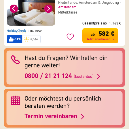
Niederlande: Amsterdam & Umgebung -
Amsterdam
Mittelklasse
Gesamtpreis ab
1.163 €
104 Bew.
582 €
ab
61%
3,5
/6
Jetzt anschauen