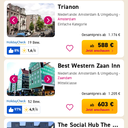
Trianon
Niederlande: Amsterdam & Umgebung -
Amsterdam
Einfache Kategorie
Gesamtpreis ab
1.176 €
19 Bew.
588 €
ab
8%
1,4
/6
Jetzt anschauen
Best Western Zaan Inn
Niederlande: Amsterdam & Umgebung -
Zaandam
Mittelklasse
Gesamtpreis ab
1.205 €
52 Bew.
603 €
ab
97%
4,9
/6
Jetzt anschauen
The Social Hub The Hague