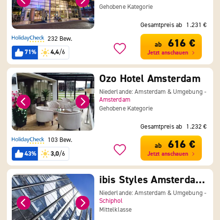
Gehobene Kategorie
Gesamtpreis ab
1.231 €
232 Bew.
616 €
ab
71%
4,4
/6
Jetzt anschauen
Ozo Hotel Amsterdam
Niederlande: Amsterdam & Umgebung -
Amsterdam
Gehobene Kategorie
Gesamtpreis ab
1.232 €
103 Bew.
616 €
ab
43%
3,0
/6
Jetzt anschauen
ibis Styles Amsterdam Airport
Niederlande: Amsterdam & Umgebung -
Schiphol
Mittelklasse