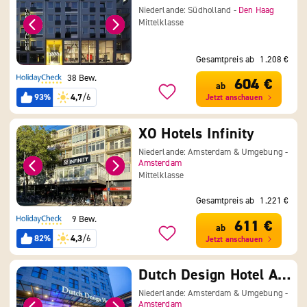
Niederlande: Südholland -
Den Haag
Mittelklasse
Gesamtpreis ab
1.208 €
38 Bew.
604 €
ab
93%
4,7
/6
Jetzt anschauen
XO Hotels Infinity
Niederlande: Amsterdam & Umgebung -
Amsterdam
Mittelklasse
Gesamtpreis ab
1.221 €
9 Bew.
611 €
ab
82%
4,3
/6
Jetzt anschauen
Dutch Design Hotel Artemis
Niederlande: Amsterdam & Umgebung -
Amsterdam