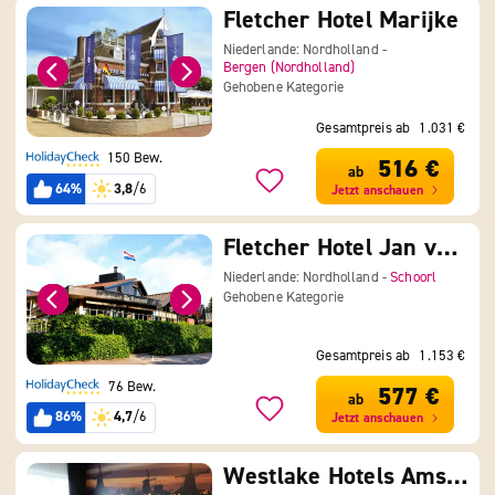
Fletcher Hotel Marijke
Niederlande: Nordholland -
Bergen (Nordholland)
Gehobene Kategorie
Gesamtpreis ab
1.031 €
150 Bew.
516 €
ab
64%
3,8
/6
Jetzt anschauen
Fletcher Hotel Jan van Scorel
Niederlande: Nordholland -
Schoorl
Gehobene Kategorie
Gesamtpreis ab
1.153 €
76 Bew.
577 €
ab
86%
4,7
/6
Jetzt anschauen
Westlake Hotels Amsterdam