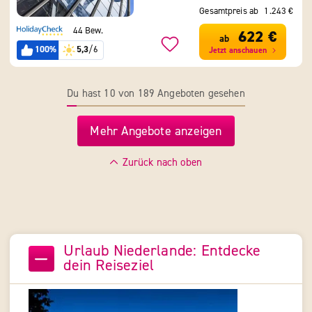
Gesamtpreis ab
1.243 €
44 Bew.
622 €
ab
100%
5,3
/6
Jetzt anschauen
Du hast 10 von 189 Angeboten gesehen
Mehr Angebote anzeigen
Zurück nach oben
Urlaub Niederlande: Entdecke
dein Reiseziel