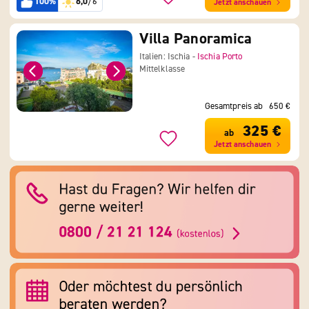
100%
6,0
/6
Jetzt anschauen
Villa Panoramica
Italien: Ischia -
Ischia Porto
Mittelklasse
Gesamtpreis ab
650 €
325 €
ab
Jetzt anschauen