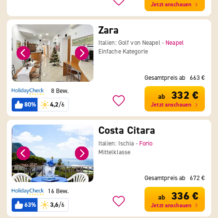
Jetzt anschauen
Zara
Italien: Golf von Neapel -
Neapel
Einfache Kategorie
Gesamtpreis ab
663 €
8 Bew.
332 €
ab
80%
4,2
/6
Jetzt anschauen
Costa Citara
Italien: Ischia -
Forio
Mittelklasse
Gesamtpreis ab
672 €
16 Bew.
336 €
ab
63%
3,6
/6
Jetzt anschauen