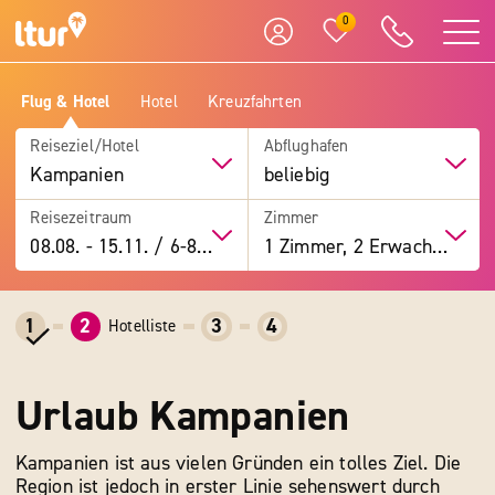
0
Flug & Hotel
Hotel
Kreuzfahrten
Reiseziel/Hotel
Abflughafen
Kampanien
beliebig
Reisezeitraum
Zimmer
08.08.
-
15.11.
/
6-8 Tage
1 Zimmer, 2 Erwachsene
1
2
3
4
Hotelliste
Urlaub Kampanien
Kampanien ist aus vielen Gründen ein tolles Ziel. Die
Region ist jedoch in erster Linie sehenswert durch