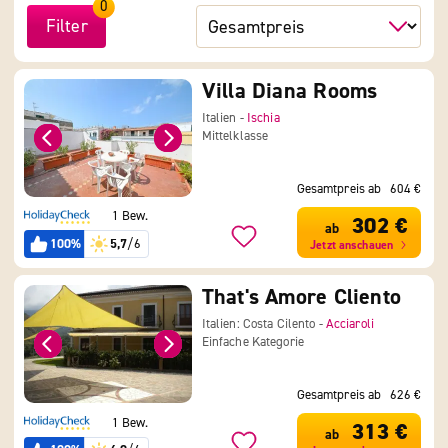
0
Filter
Villa Diana Rooms
Italien -
Ischia
Mittelklasse
Gesamtpreis ab
604 €
1 Bew.
302 €
ab
100%
5,7
/6
Jetzt anschauen
That's Amore Cliento
Italien: Costa Cilento -
Acciaroli
Einfache Kategorie
Gesamtpreis ab
626 €
1 Bew.
313 €
ab