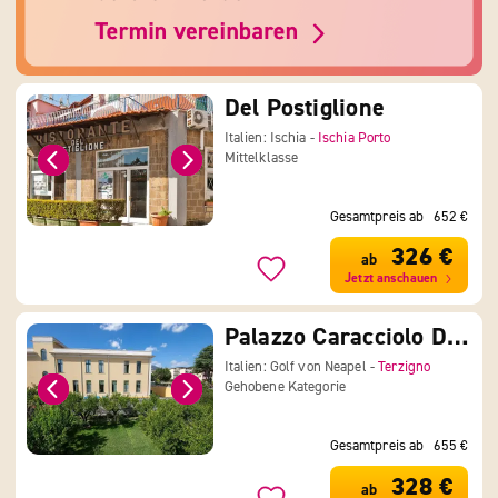
Del Postiglione
Italien: Ischia -
Ischia Porto
Mittelklasse
Gesamtpreis ab
652 €
326 €
ab
Jetzt anschauen
Palazzo Caracciolo Del Sole
Italien: Golf von Neapel -
Terzigno
Gehobene Kategorie
Gesamtpreis ab
655 €
328 €
ab