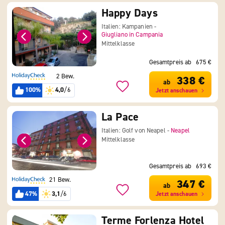
Happy Days
Italien: Kampanien -
Giugliano in Campania
Mittelklasse
Gesamtpreis ab
675 €
2 Bew.
338 €
ab
100%
4,0
/6
Jetzt anschauen
La Pace
Italien: Golf von Neapel -
Neapel
Mittelklasse
Gesamtpreis ab
693 €
21 Bew.
347 €
ab
47%
3,1
/6
Jetzt anschauen
Terme Forlenza Hotel