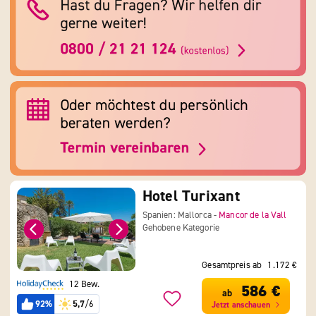
Hotel Turixant
Spanien: Mallorca -
Mancor de la Vall
Gehobene Kategorie
Gesamtpreis ab
1.172 €
12 Bew.
586 €
ab
92%
5,7
/6
Jetzt anschauen