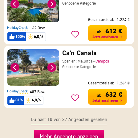
Gehobene Kategorie
Gesamtpreis ab
1.224 €
42 Bew.
612 €
ab
100%
6,0
/6
Jetzt anschauen
Ca'n Canals
Spanien: Mallorca -
Campos
Gehobene Kategorie
Gesamtpreis ab
1.264 €
487 Bew.
632 €
ab
81%
4,8
/6
Jetzt anschauen
Du hast 10 von 37 Angeboten gesehen
Mehr Angebote anzeigen