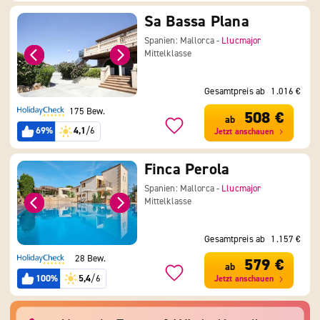
Sa Bassa Plana
Spanien: Mallorca -
Llucmajor
Mittelklasse
Gesamtpreis ab
1.016 €
175 Bew.
508 €
ab
69%
4,1
/6
Jetzt anschauen
Finca Perola
Spanien: Mallorca -
Llucmajor
Mittelklasse
Gesamtpreis ab
1.157 €
28 Bew.
579 €
ab
100%
5,4
/6
Jetzt anschauen