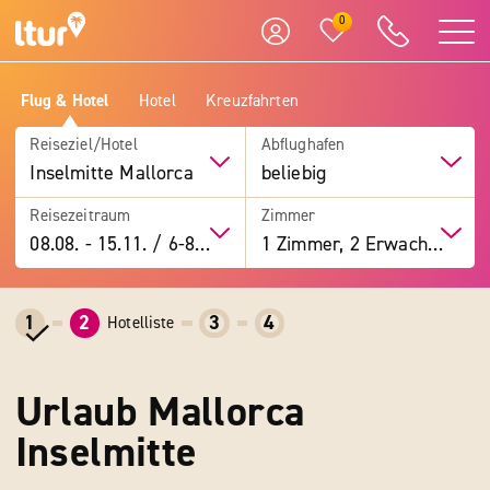
0
Flug & Hotel
Hotel
Kreuzfahrten
Reiseziel/Hotel
Abflughafen
Inselmitte Mallorca
beliebig
Reisezeitraum
Zimmer
08.08.
-
15.11.
/
6-8 Tage
1 Zimmer, 2 Erwachsene
1
2
3
4
Hotelliste
Urlaub Mallorca
Inselmitte