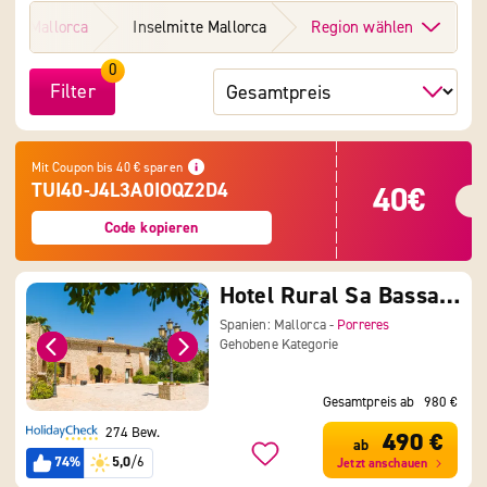
Mallorca
Inselmitte Mallorca
Region wählen
0
Filter
|
|
Mit Coupon bis 40 € sparen
|
TUI40-J4L3A0IOQZ2D4
40€
|
|
|
Code kopieren
|
|
Hotel Rural Sa Bassa Rotja
Spanien: Mallorca -
Porreres
Gehobene Kategorie
Gesamtpreis ab
980 €
274 Bew.
490 €
ab
74%
5,0
/6
Jetzt anschauen