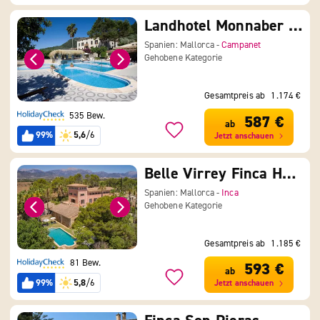
Landhotel Monnaber Nou
Spanien: Mallorca -
Campanet
Gehobene Kategorie
Gesamtpreis ab
1.174 €
535 Bew.
587 €
ab
99%
5,6
/6
Jetzt anschauen
Belle Virrey Finca Hotel
Spanien: Mallorca -
Inca
Gehobene Kategorie
Gesamtpreis ab
1.185 €
81 Bew.
593 €
ab
99%
5,8
/6
Jetzt anschauen