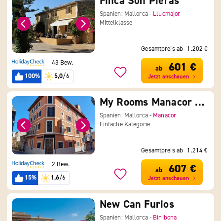
Finca Son Pieras
Spanien: Mallorca -
Llucmajor
Mittelklasse
Gesamtpreis ab
1.202 €
43 Bew.
601 €
ab
100%
5,0
/6
Jetzt anschauen
My Rooms Manacor Centre by My Rooms Hotels
Spanien: Mallorca -
Manacor
Einfache Kategorie
Gesamtpreis ab
1.214 €
2 Bew.
607 €
ab
15%
1,6
/6
Jetzt anschauen
New Can Furios
Spanien: Mallorca -
Binibona