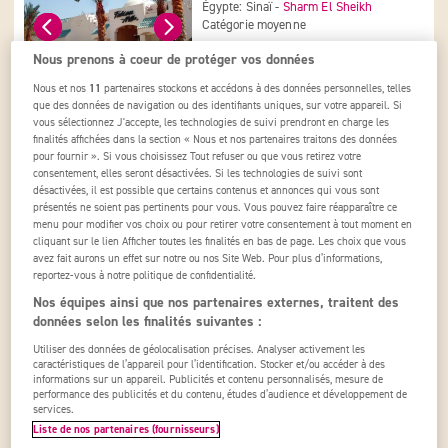
Égypte: Sinaï -
Sharm El Sheikh
Catégorie moyenne
Nous prenons à coeur de protéger vos données
Prix total dès
801 €
Nous et nos
11
partenaires stockons et accédons à des données personnelles, telles
que des données de navigation ou des identifiants uniques, sur votre appareil. Si
401 €
Tripadvisor Traveler Rating
dès
vous sélectionnez J'accepte, les technologies de suivi prendront en charge les
Voir l'offre
3705
finalités affichées dans la section « Nous et nos partenaires traitons des données
pour fournir ». Si vous choisissez Tout refuser ou que vous retirez votre
consentement, elles seront désactivées. Si les technologies de suivi sont
Indiana Hotel
désactivées, il est possible que certains contenus et annonces qui vous sont
présentés ne soient pas pertinents pour vous. Vous pouvez faire réapparaître ce
Égypte -
Caire
menu pour modifier vos choix ou pour retirer votre consentement à tout moment en
Catégorie moyenne
cliquant sur le lien Afficher toutes les finalités en bas de page. Les choix que vous
avez fait aurons un effet sur notre ou nos Site Web. Pour plus d’informations,
reportez-vous à notre politique de confidentialité.
Prix total dès
801 €
Nos équipes ainsi que nos partenaires externes, traitent des
401 €
données selon les finalités suivantes :
Tripadvisor Traveler Rating
dès
Voir l'offre
193
Utiliser des données de géolocalisation précises. Analyser activement les
caractéristiques de l’appareil pour l’identification. Stocker et/ou accéder à des
informations sur un appareil. Publicités et contenu personnalisés, mesure de
performance des publicités et du contenu, études d’audience et développement de
services.
Liste de nos partenaires (fournisseurs)