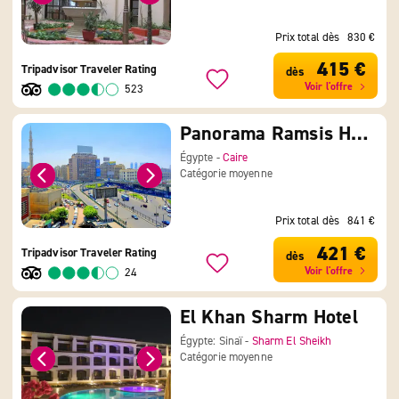
Prix total dès
830 €
415 €
Tripadvisor Traveler Rating
dès
Voir l'offre
523
Panorama Ramsis Hotel
Égypte -
Caire
Catégorie moyenne
Prix total dès
841 €
421 €
Tripadvisor Traveler Rating
dès
Voir l'offre
24
El Khan Sharm Hotel
Égypte: Sinaï -
Sharm El Sheikh
Catégorie moyenne