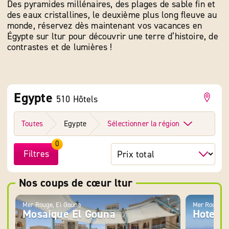
Des pyramides millénaires, des plages de sable fin et
des eaux cristallines, le deuxième plus long fleuve au
monde, réservez dès maintenant vos vacances en
Égypte sur ltur pour découvrir une terre d’histoire, de
contrastes et de lumières !
Egypte
510 Hôtels
Toutes
Egypte
Sélectionner la région
0
Filtres
Nos coups de cœur ltur
Mer Rouge, El Gouna
Mer Rouge, 
Mosaique El Gouna
Hotel 