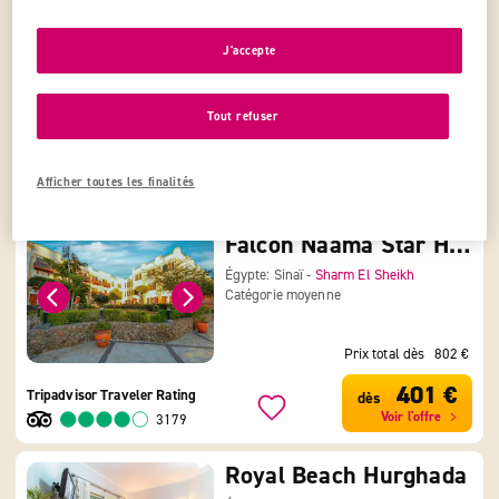
J'accepte
Tout refuser
Afficher toutes les finalités
Falcon Naama Star Hotel
Égypte: Sinaï -
Sharm El Sheikh
Catégorie moyenne
Prix total dès
802 €
401 €
Tripadvisor Traveler Rating
dès
Voir l'offre
3179
Royal Beach Hurghada