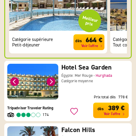
664 €
Catégorie supérieure
Catégorie l
dès
Petit-déjeuner
Tout compr
Voir l'offre
Hotel Sea Garden
Égypte: Mer Rouge -
Hurghada
Catégorie moyenne
Prix total dès
778 €
389 €
Tripadvisor Traveler Rating
dès
Voir l'offre
174
Falcon Hills