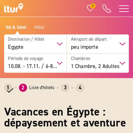
0
Vol & hôtel
Hôtel
Destination / Hôtel
Aéroport de départ
Egypte
peu importe
Période de voyage
Chambres
10.08.
-
17.11.
/
6-8 jours
1 Chambre, 2 Adultes
1
2
3
4
Liste d'hôtels
Vacances en Égypte :
dépaysement et aventure