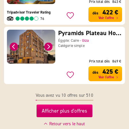
Prix total dès
843 €
422 €
Tripadvisor Traveler Rating
dès
Voir l'offre
76
Pyramids Plateau Hotel
Égypte: Caire -
Giza
Catégorie simple
Prix total dès
849 €
425 €
dès
Voir l'offre
Vous avez vu 10 offres sur 510
Afficher plus d'offres
Retour vers le haut