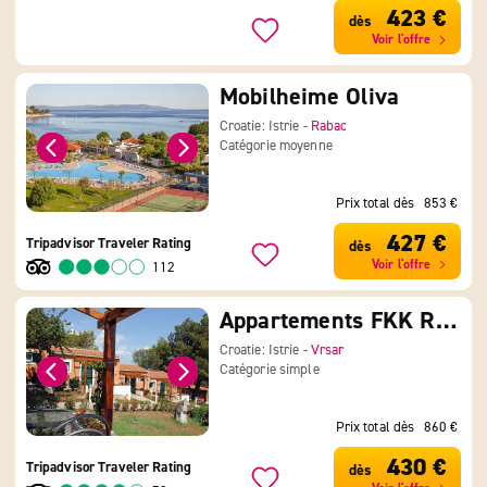
423 €
dès
Voir l'offre
Mobilheime Oliva
Croatie: Istrie -
Rabac
Catégorie moyenne
Prix total dès
853 €
427 €
Tripadvisor Traveler Rating
dès
Voir l'offre
112
Appartements FKK Resort Koversada
Croatie: Istrie -
Vrsar
Catégorie simple
Prix total dès
860 €
430 €
Tripadvisor Traveler Rating
dès