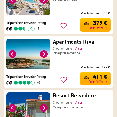
Prix total dès
758 €
379 €
Tripadvisor Traveler Rating
dès
Voir l'offre
7
Apartments Riva
Croatie: Istrie -
Vrsar
Catégorie moyenne
Prix total dès
822 €
411 €
Tripadvisor Traveler Rating
dès
Voir l'offre
70
Resort Belvedere
Croatie: Istrie -
Vrsar
Catégorie supérieure