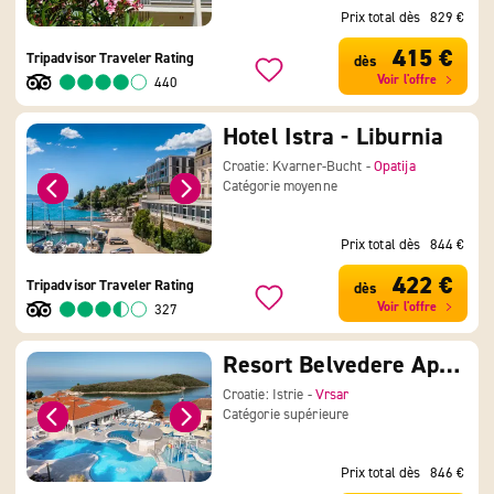
Prix total dès
829 €
415 €
Tripadvisor Traveler Rating
dès
Voir l'offre
440
Hotel Istra - Liburnia
Croatie: Kvarner-Bucht -
Opatija
Catégorie moyenne
Prix total dès
844 €
422 €
Tripadvisor Traveler Rating
dès
Voir l'offre
327
Resort Belvedere Apartments
Croatie: Istrie -
Vrsar
Catégorie supérieure
Prix total dès
846 €