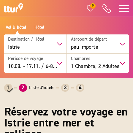
0
Vol & hôtel
Hôtel
Destination / Hôtel
Aéroport de départ
Istrie
peu importe
Période de voyage
Chambres
10.08.
-
17.11.
/
6-8 jours
1 Chambre, 2 Adultes
1
2
3
4
Liste d'hôtels
Réservez votre voyage en
Istrie entre mer et