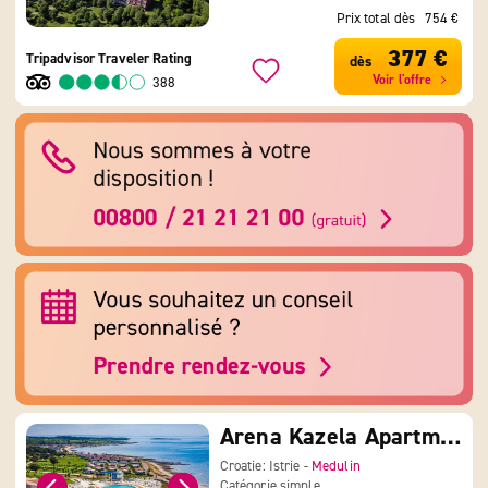
Prix total dès
754 €
377 €
Tripadvisor Traveler Rating
dès
Voir l'offre
388
Arena Kazela Apartment Resort
Croatie: Istrie -
Medulin
Catégorie simple