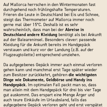
Auf Mallorca herrschen in den Wintermonaten fast
durchgehend noch frühlingshafte Temperaturen.
Frieren die Leute in Deutschland bei Eis und Schnee,
steigt das Thermometer auf Mallorca immer noch
gerne mal über 15°C. Deshalb ist es sehr
wahrscheinlich, dass man bei der
Abreise in
Deutschland andere Kleidung
benötigt als bei Ankunft
auf der Baleareninsel. Besonders clever: passende
Kleidung für die Ankunft bereits im Handgepäck
verstauen und kurz vor der Landung (z.B. auf der
Flugzeugtoilette) entsprechend umziehen.
Da aufgegebenes Gepäck immer auch einmal verloren
gehen kann und manchmal erst Tage später wieder
zum Besitzer zurückkehrt, gehören
die wichtigsten
Dinge wie Dokumente, Geldbörse und Handy ins
Handgepäck
. Im optimalen Fall packt man so, dass
man allein mit dem Handgepäck für drei bis vier Tage
gut auskommt. Das erspart eine Menge Ärger und
auch teure Einkäufe im Urlaubsland, falls das
aufgegebene Gepäck verloren geht und erst verspätet