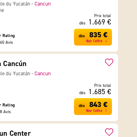
le du Yucatán -
Cancun
ne
Prix total
1.669 €
dès
835 €
r Rating
dès
Voir l'offre
60 Avis
n Cancún
le du Yucatán -
Cancun
Prix total
1.685 €
dès
843 €
r Rating
dès
Voir l'offre
8 Avis
un Center