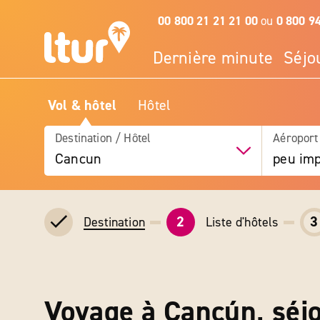
00 800 21 21 21 00
ou
0 800 9
Dernière minute
Séjo
Vol & hôtel
Hôtel
Destination / Hôtel
Aéroport
Cancun
peu imp
2
3
Liste d'hôtels
Destination
Voyage à Cancún, séj