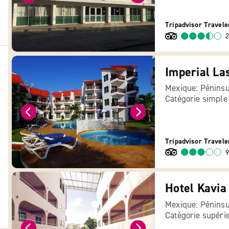
Tripadvisor Travele
2
Imperial La
Mexique: Péninsu
Catégorie simple
Tripadvisor Travele
9
Hotel Kavia
Mexique: Péninsu
Catégorie supéri