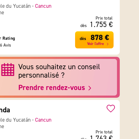
le du Yucatán -
Cancun
ne
Prix total
1.755 €
dès
878 €
r Rating
dès
Voir l'offre
6 Avis
nda
le du Yucatán -
Cancun
ne
Prix total
1.763 €