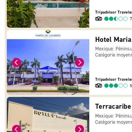
Tripadvisor Travele
7
Hotel Maria
Mexique: Péninsu
Catégorie moyen
Tripadvisor Travele
5
Terracaribe
Mexique: Péninsu
Catégorie moyen