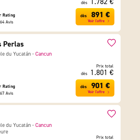
1.782 €
dès
891 €
r Rating
dès
Voir l'offre
64 Avis
s Perlas
le du Yucatán -
Cancun
Prix total
1.801 €
dès
901 €
r Rating
dès
Voir l'offre
67 Avis
le du Yucatán -
Cancun
eure
Prix total