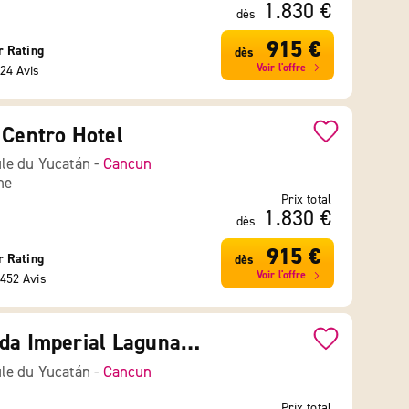
1.830 €
dès
915 €
r Rating
dès
Voir l'offre
24 Avis
 Centro Hotel
le du Yucatán -
Cancun
ne
Prix total
1.830 €
dès
915 €
r Rating
dès
Voir l'offre
452 Avis
Hotel Faranda Imperial Laguna Cancún
le du Yucatán -
Cancun
Prix total