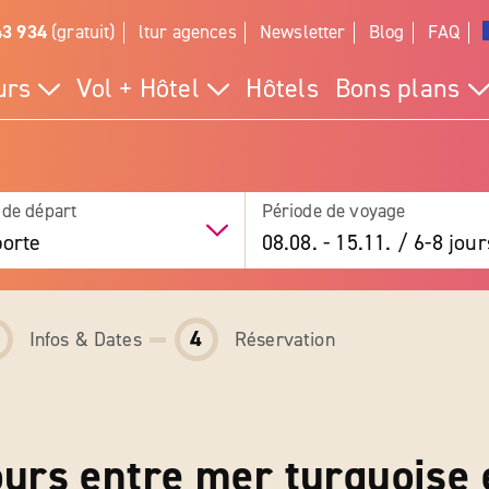
43 934
(gratuit)
ltur agences
Newsletter
Blog
FAQ
urs
Vol + Hôtel
Hôtels
Bons plans
 de départ
Période de voyage
orte
08.08.
-
15.11.
/
6-8 jour
4
Infos & Dates
Réservation
ours entre mer turquoise