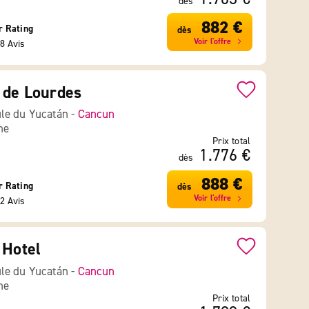
dès
882 €
r Rating
dès
Voir l'offre
8 Avis
 de Lourdes
le du Yucatán -
Cancun
ne
Prix total
1.776 €
dès
888 €
r Rating
dès
Voir l'offre
2 Avis
 Hotel
le du Yucatán -
Cancun
ne
Prix total