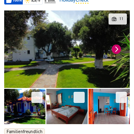
100%
5,5
/6
6 Bew.
Familienfreundlich