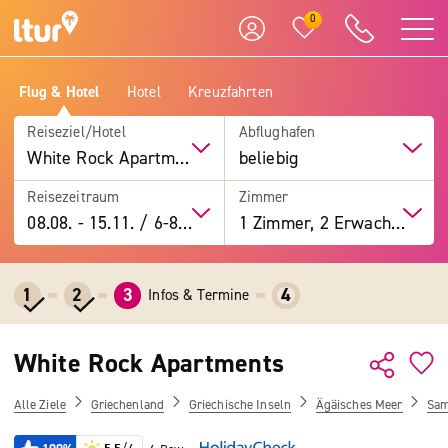
0
Flug & Hotel
Hotel
Kreuzfahrten
Reiseziel/Hotel
Abflughafen
White Rock Apartments
beliebig
Reisezeitraum
Zimmer
08.08.
-
15.11.
/
6-8 Tage
1 Zimmer, 2 Erwachsene
1
2
3
4
Infos & Termine
White Rock Apartments
Alle Ziele
Griechenland
Griechische Inseln
Ägäisches Meer
Sa