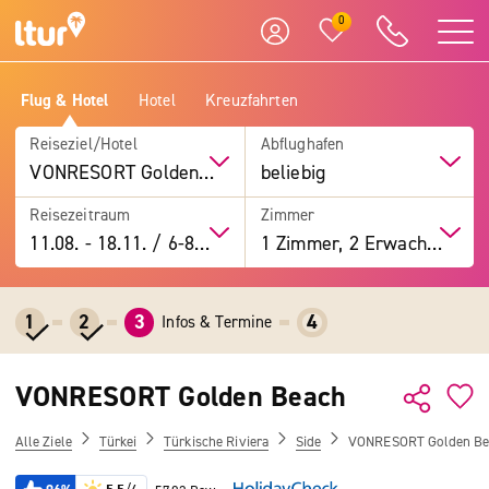
0
Flug & Hotel
Hotel
Kreuzfahrten
Reiseziel/Hotel
Abflughafen
VONRESORT Golden Beach
beliebig
Reisezeitraum
Zimmer
11.08.
-
18.11.
/
6-8 Tage
1 Zimmer, 2 Erwachsene
1
2
3
4
Infos & Termine
VONRESORT Golden Beach
Alle Ziele
Türkei
Türkische Riviera
Side
VONRESORT Golden Be