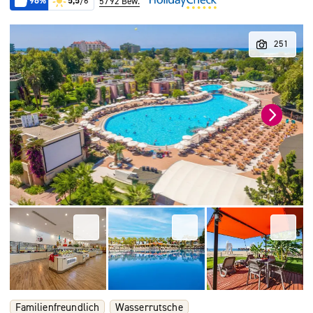
96%
5,5
/6
5792 Bew.
Familienfreundlich
Wasserrutsche