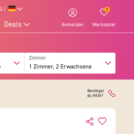
Q
0
Deals
Anmelden
Merkzettel
Zimmer
e
1 Zimmer, 2 Erwachsene
Benötigst
du Hilfe?