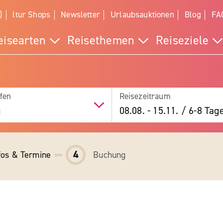
)
ltur Shops
Newsletter
Urlaubsauktionen
Blog
FA
eisearten
Reisethemen
Reiseziele
fen
Reisezeitraum
g
08.08.
-
15.11.
/
6-8 Tag
4
fos & Termine
Buchung