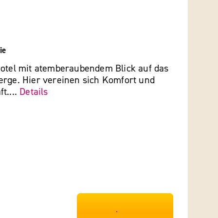
ie
Hotel mit atemberaubendem Blick auf das
erge. Hier vereinen sich Komfort und
t....
Details
***************