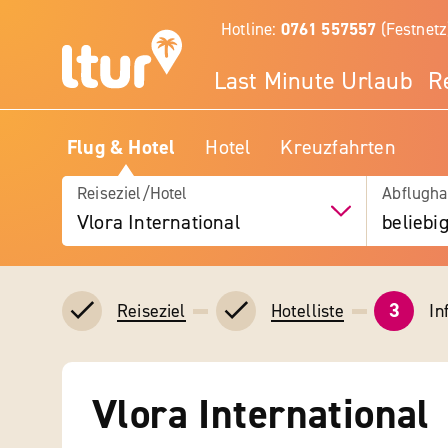
Hotline:
0761 557557
(Festnetz
Last Minute Urlaub
R
Flug & Hotel
Hotel
Kreuzfahrten
Reiseziel/Hotel
Abflugha
Vlora International
beliebi
3
In
Reiseziel
Hotelliste
Vlora International