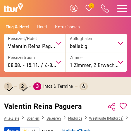
0
Flug & Hotel
Hotel
Kreuzfahrten
Reiseziel/Hotel
Abflughafen
Valentin Reina Paguera
beliebig
Reisezeitraum
Zimmer
08.08.
-
15.11.
/
6-8 Tage
1 Zimmer, 2 Erwachsene
1
2
3
4
Infos & Termine
Valentin Reina Paguera
Alle Ziele
Spanien
Balearen
Mallorca
Westküste (Mallorca)