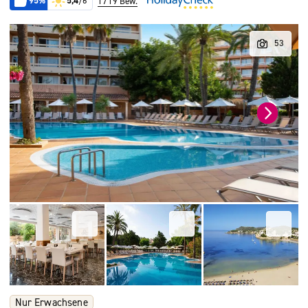
95%
5,4
/6
1719 Bew.
Nur Erwachsene