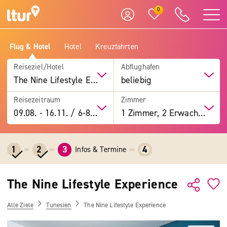
0
Flug & Hotel
Hotel
Kreuzfahrten
Reiseziel/Hotel
Abflughafen
The Nine Lifestyle Experience
beliebig
Reisezeitraum
Zimmer
09.08.
-
16.11.
/
6-8 Tage
1 Zimmer, 2 Erwachsene
1
2
3
4
Infos & Termine
The Nine Lifestyle Experience
Alle Ziele
Tunesien
The Nine Lifestyle Experience