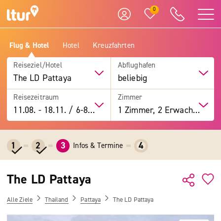
0
Flug & Hotel
Hotel
Kreuzfahrten
Reiseziel/Hotel
Abflughafen
The LD Pattaya
beliebig
Reisezeitraum
Zimmer
11.08.
-
18.11.
/
6-8 Tage
1 Zimmer, 2 Erwachsene
1
2
3
4
Infos & Termine
The LD Pattaya
Alle Ziele
Thailand
Pattaya
The LD Pattaya