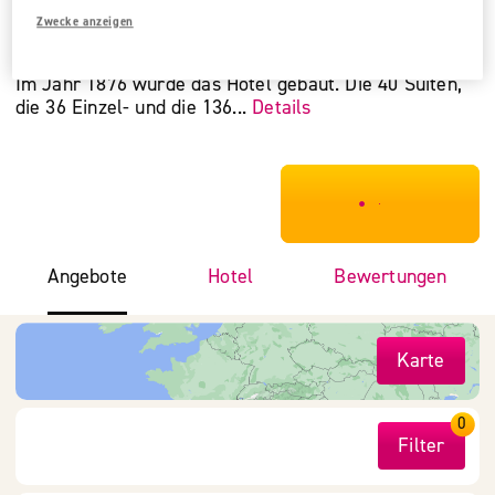
Gehobene Kategorie
Zwecke anzeigen
The Bailey's Hotel London Kensington
Im Jahr 1876 wurde das Hotel gebaut. Die 40 Suiten,
die 36 Einzel- und die 136...
Details
***************
Angebote
Hotel
Bewertungen
Karte
0
Filter