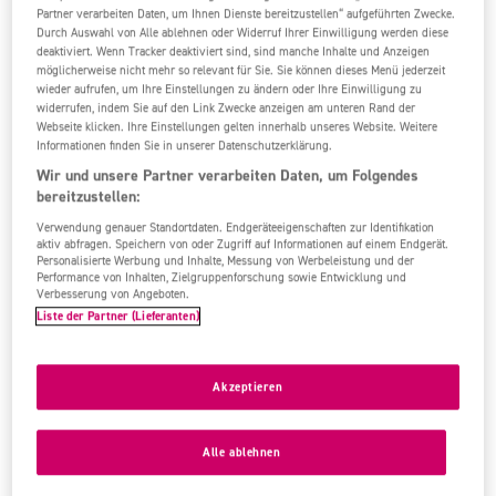
Partner verarbeiten Daten, um Ihnen Dienste bereitzustellen“ aufgeführten Zwecke.
99%
4,8
/6
44 Bew.
Durch Auswahl von Alle ablehnen oder Widerruf Ihrer Einwilligung werden diese
deaktiviert. Wenn Tracker deaktiviert sind, sind manche Inhalte und Anzeigen
möglicherweise nicht mehr so relevant für Sie. Sie können dieses Menü jederzeit
wieder aufrufen, um Ihre Einstellungen zu ändern oder Ihre Einwilligung zu
widerrufen, indem Sie auf den Link Zwecke anzeigen am unteren Rand der
Webseite klicken. Ihre Einstellungen gelten innerhalb unseres Website. Weitere
Informationen finden Sie in unserer Datenschutzerklärung.
Wir und unsere Partner verarbeiten Daten, um Folgendes
bereitzustellen:
Verwendung genauer Standortdaten. Endgeräteeigenschaften zur Identifikation
aktiv abfragen. Speichern von oder Zugriff auf Informationen auf einem Endgerät.
Personalisierte Werbung und Inhalte, Messung von Werbeleistung und der
Performance von Inhalten, Zielgruppenforschung sowie Entwicklung und
Verbesserung von Angeboten.
Liste der Partner (Lieferanten)
Akzeptieren
Alle ablehnen