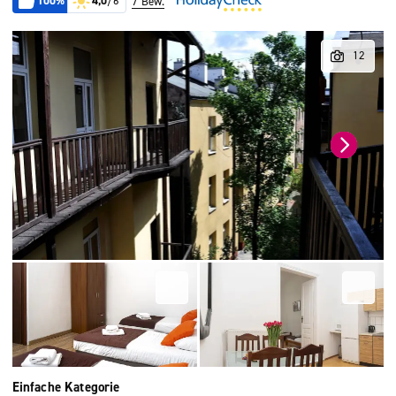
100%
4,0
/6
7 Bew.
Einfache Kategorie