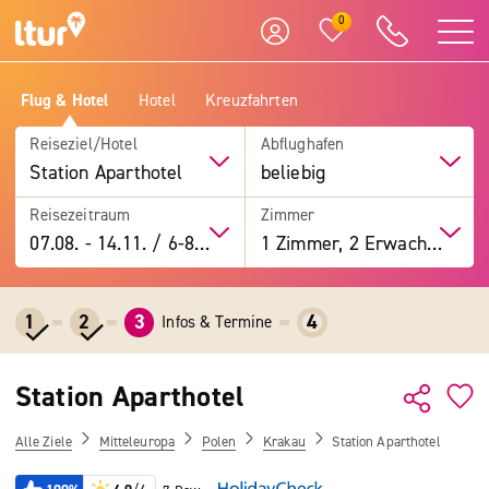
0
Flug & Hotel
Hotel
Kreuzfahrten
Reiseziel/Hotel
Abflughafen
Station Aparthotel
beliebig
Reisezeitraum
Zimmer
07.08.
-
14.11.
/
6-8 Tage
1 Zimmer, 2 Erwachsene
1
2
3
4
Infos & Termine
Station Aparthotel
Alle Ziele
Mitteleuropa
Polen
Krakau
Station Aparthotel