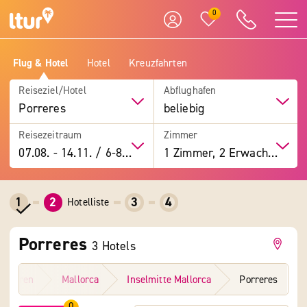
0
Flug & Hotel
Hotel
Kreuzfahrten
Reiseziel/Hotel
Abflughafen
Porreres
beliebig
Reisezeitraum
Zimmer
07.08.
-
14.11.
/
6-8 Tage
1 Zimmer, 2 Erwachsene
1
2
3
4
Hotelliste
Porreres
3
Hotels
alearen
Mallorca
Inselmitte Mallorca
Porreres
0