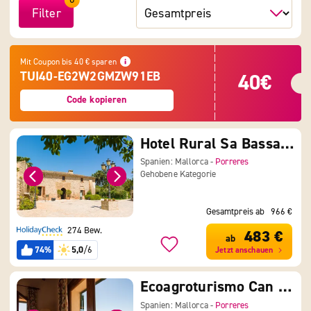
Filter
|
|
Mit Coupon bis 40 € sparen
|
TUI40-EG2W2GMZW91EB
40€
|
|
|
Code kopieren
|
|
Hotel Rural Sa Bassa Rotja
Spanien: Mallorca -
Porreres
Gehobene Kategorie
Gesamtpreis ab
966 €
274 Bew.
483 €
ab
74%
5,0
/6
Jetzt anschauen
Ecoagroturismo Can Feliu
Spanien: Mallorca -
Porreres