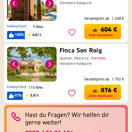
Gehobene Kategorie
Gesamtpreis ab
1.208 €
9 Bew.
604 €
ab
100%
6,0
/6
Jetzt anschauen
Finca Son Roig
Spanien: Mallorca -
Porreres
Gehobene Kategorie
Gesamtpreis ab
1.752 €
110 Bew.
876 €
ab
97%
5,9
/6
Jetzt anschauen