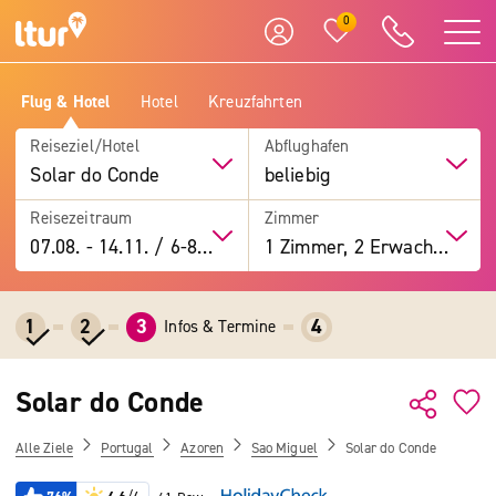
0
Flug & Hotel
Hotel
Kreuzfahrten
Reiseziel/Hotel
Abflughafen
Solar do Conde
beliebig
Reisezeitraum
Zimmer
07.08.
-
14.11.
/
6-8 Tage
1 Zimmer, 2 Erwachsene
1
2
3
4
Infos & Termine
Solar do Conde
Alle Ziele
Portugal
Azoren
Sao Miguel
Solar do Conde