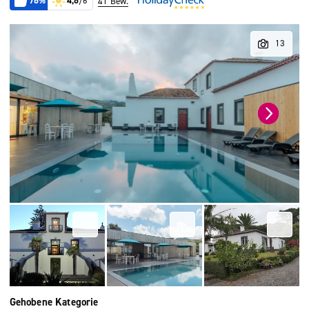
76%
4,6
/6
41 Bew.
Gehobene Kategorie