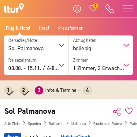
0
Flug & Hotel
Hotel
Kreuzfahrten
Reiseziel/Hotel
Abflughafen
Sol Palmanova
beliebig
Reisezeitraum
Zimmer
08.08.
-
15.11.
/
6-8 Tage
1 Zimmer, 2 Erwachsene
1
2
3
4
Infos & Termine
Sol Palmanova
Alle Ziele
Spanien
Balearen
Mallorca
Bucht von Palma
Pal