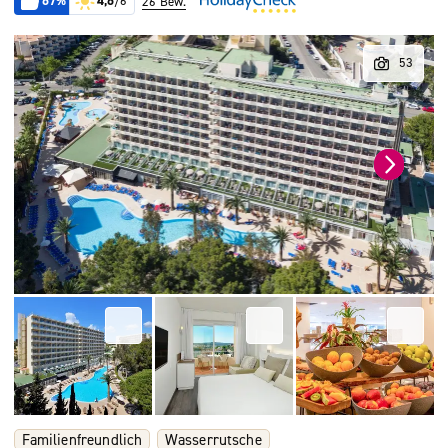
67%
4,6
/6
26 Bew.
Familienfreundlich
Wasserrutsche