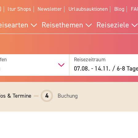
)
ltur Shops
Newsletter
Urlaubsauktionen
Blog
FA
eisearten
Reisethemen
Reiseziele
fen
Reisezeitraum
g
07.08.
-
14.11.
/
6-8 Tag
4
fos & Termine
Buchung