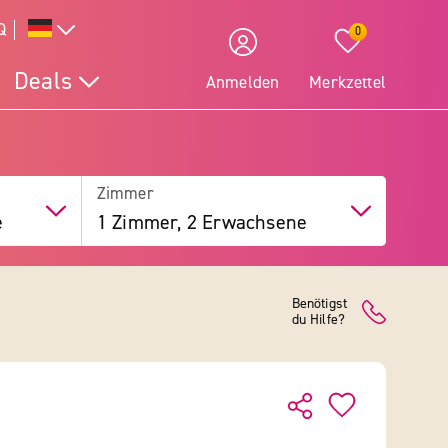
Q
0
Deals
Anmelden
Merkzettel
Zimmer
e
1 Zimmer, 2 Erwachsene
Benötigst
du Hilfe?