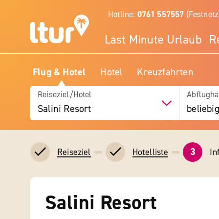
Hotline:
0761 557557
(Festnetz
Last Minute Urlaub
R
Flug & Hotel
Hotel
Kreuzfahrten
Reiseziel/Hotel
Abflugha
Salini Resort
beliebi
3
In
Reiseziel
Hotelliste
Salini Resort