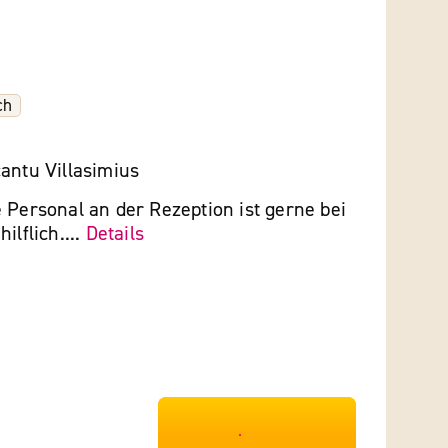
ch
antu Villasimius
 Personal an der Rezeption ist gerne bei
ilflich....
Details
***************