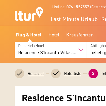
Hotline:
0761 557557
(Festnetz
Last Minute Urlaub
R
Flug & Hotel
Hotel
Kreuzfahrten
Reiseziel/Hotel
Abflugha
Residence S'Incantu Villasimius
beliebi
3
In
Reiseziel
Hotelliste
Residence S'Incantu