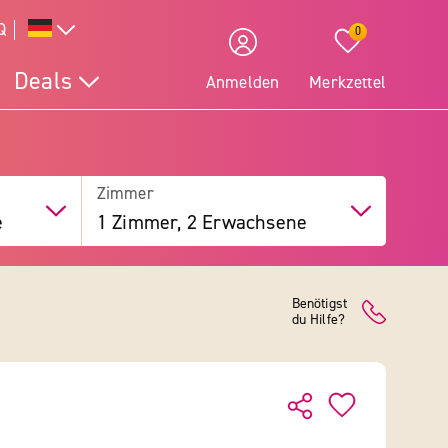
Q
0
Deals
Anmelden
Merkzettel
Zimmer
e
1 Zimmer, 2 Erwachsene
Benötigst
du Hilfe?