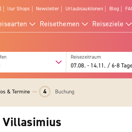
)
ltur Shops
Newsletter
Urlaubsauktionen
Blog
FA
eisearten
Reisethemen
Reiseziele
fen
Reisezeitraum
g
07.08.
-
14.11.
/
6-8 Tag
4
fos & Termine
Buchung
 Villasimius