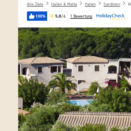
Alle Ziele
Italien & Malta
Italien
Sardinien
R
100%
5,0
/6
1 Bewertung