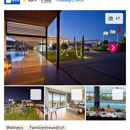
65%
3,6
/6
8 Bew.
Wellness
Familienfreundlich