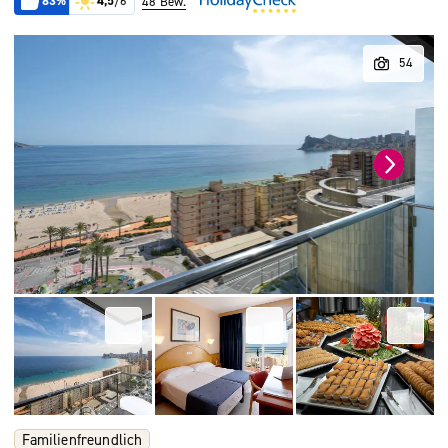
83%
4,5
/6
48 Bew.
Familienfreundlich