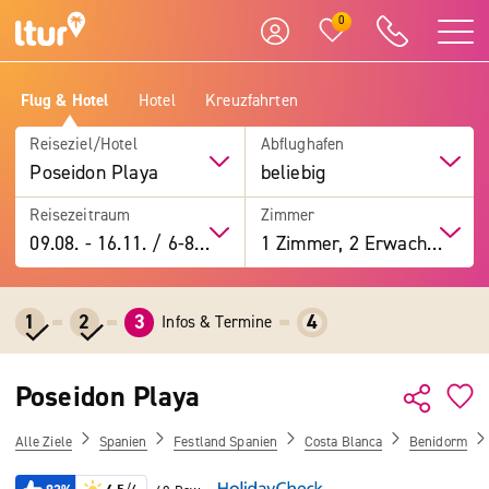
0
Flug & Hotel
Hotel
Kreuzfahrten
Reiseziel/Hotel
Abflughafen
Poseidon Playa
beliebig
Reisezeitraum
Zimmer
09.08.
-
16.11.
/
6-8 Tage
1 Zimmer, 2 Erwachsene
1
2
3
4
Infos & Termine
Poseidon Playa
Alle Ziele
Spanien
Festland Spanien
Costa Blanca
Benidorm