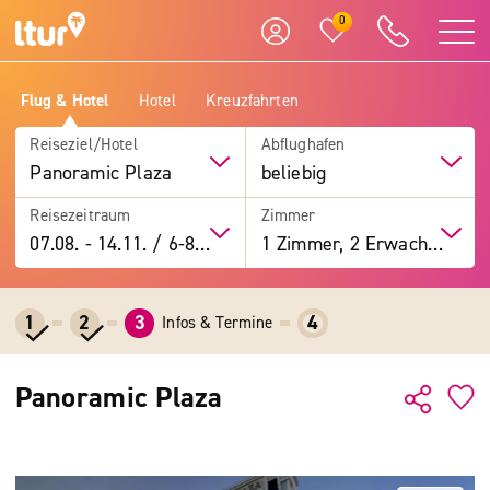
0
Flug & Hotel
Hotel
Kreuzfahrten
Reiseziel/Hotel
Abflughafen
Panoramic Plaza
beliebig
Reisezeitraum
Zimmer
07.08.
-
14.11.
/
6-8 Tage
1 Zimmer, 2 Erwachsene
1
2
3
4
Infos & Termine
Panoramic Plaza