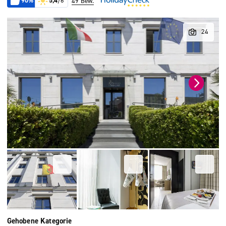
90%
5,4
/6
49 Bew.
Gehobene Kategorie