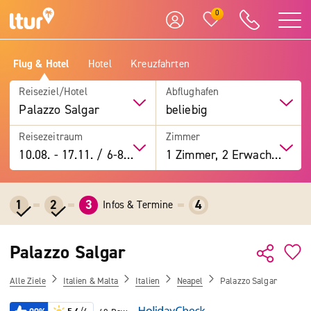
0
Flug & Hotel
Hotel
Kreuzfahrten
Reiseziel/Hotel
Abflughafen
Palazzo Salgar
beliebig
Reisezeitraum
Zimmer
10.08.
-
17.11.
/
6-8 Tage
1 Zimmer, 2 Erwachsene
1
2
3
4
Infos & Termine
Palazzo Salgar
Alle Ziele
Italien & Malta
Italien
Neapel
Palazzo Salgar