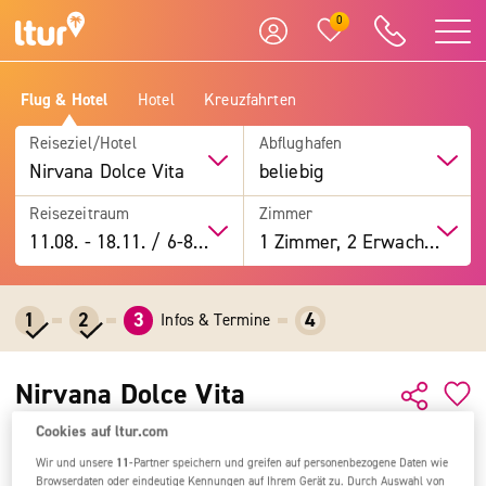
0
Flug & Hotel
Hotel
Kreuzfahrten
Reiseziel/Hotel
Abflughafen
Nirvana Dolce Vita
beliebig
Reisezeitraum
Zimmer
11.08.
-
18.11.
/
6-8 Tage
1 Zimmer, 2 Erwachsene
1
2
3
4
Infos & Termine
Nirvana Dolce Vita
Cookies auf ltur.com
Alle Ziele
Türkei
Türkische Riviera
Kemer
Nirvana Dolce Vita
Wir und unsere
11
-Partner speichern und greifen auf personenbezogene Daten wie
Browserdaten oder eindeutige Kennungen auf Ihrem Gerät zu. Durch Auswahl von