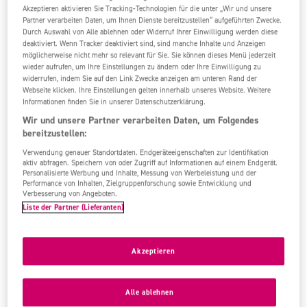
97%
5,7
/6
2161 Bew.
Akzeptieren aktivieren Sie Tracking-Technologien für die unter „Wir und unsere
Partner verarbeiten Daten, um Ihnen Dienste bereitzustellen“ aufgeführten Zwecke.
Durch Auswahl von Alle ablehnen oder Widerruf Ihrer Einwilligung werden diese
deaktiviert. Wenn Tracker deaktiviert sind, sind manche Inhalte und Anzeigen
möglicherweise nicht mehr so relevant für Sie. Sie können dieses Menü jederzeit
wieder aufrufen, um Ihre Einstellungen zu ändern oder Ihre Einwilligung zu
widerrufen, indem Sie auf den Link Zwecke anzeigen am unteren Rand der
Webseite klicken. Ihre Einstellungen gelten innerhalb unseres Website. Weitere
Informationen finden Sie in unserer Datenschutzerklärung.
Wir und unsere Partner verarbeiten Daten, um Folgendes
bereitzustellen:
Verwendung genauer Standortdaten. Endgeräteeigenschaften zur Identifikation
aktiv abfragen. Speichern von oder Zugriff auf Informationen auf einem Endgerät.
Personalisierte Werbung und Inhalte, Messung von Werbeleistung und der
Performance von Inhalten, Zielgruppenforschung sowie Entwicklung und
Verbesserung von Angeboten.
Liste der Partner (Lieferanten)
Akzeptieren
Alle ablehnen
Luxusklasse