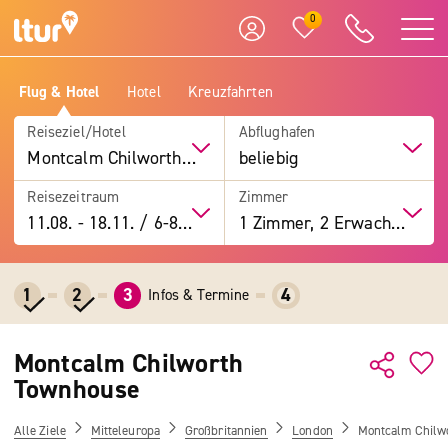
0
Flug & Hotel
Hotel
Kreuzfahrten
Reiseziel/Hotel
Abflughafen
Montcalm Chilworth Townhouse
beliebig
Reisezeitraum
Zimmer
11.08.
-
18.11.
/
6-8 Tage
1 Zimmer, 2 Erwachsene
1
2
3
4
Infos & Termine
Montcalm Chilworth
Townhouse
Alle Ziele
Mitteleuropa
Großbritannien
London
Montcalm Chilw