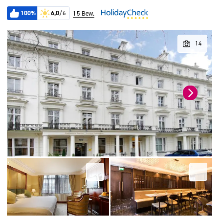
100%
6,0
/6
15 Bew.