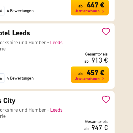
447 €
ab
4 Bewertungen
6
Jetzt anschauen
tel Leeds
Yorkshire und Humber -
Leeds
rie
Gesamtpreis
913 €
ab
457 €
ab
4 Bewertungen
6
Jetzt anschauen
s City
Yorkshire und Humber -
Leeds
rie
Gesamtpreis
947 €
ab