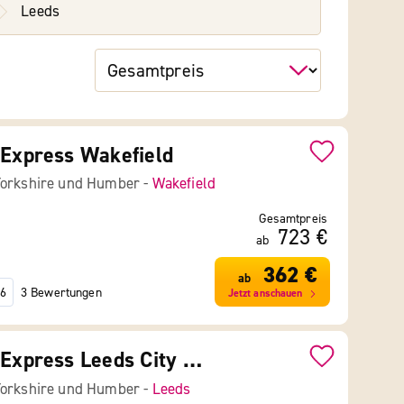
Leeds
 Express Wakefield
Yorkshire und Humber -
Wakefield
Gesamtpreis
723 €
ab
362 €
ab
3 Bewertungen
6
Jetzt anschauen
Holiday Inn Express Leeds City Centre Armouries
Yorkshire und Humber -
Leeds