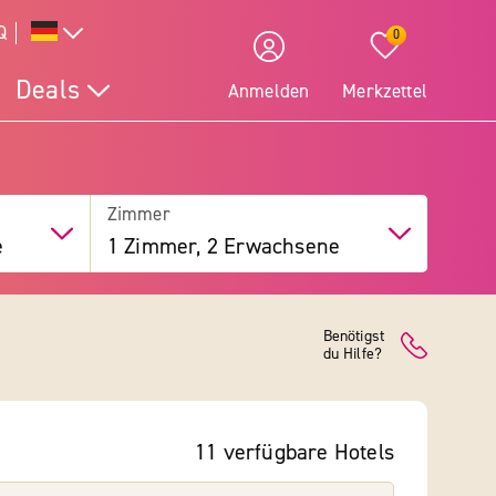
Q
0
Deals
Anmelden
Merkzettel
Zimmer
e
1 Zimmer, 2 Erwachsene
Benötigst
du Hilfe?
11
verfügbare
Hotels