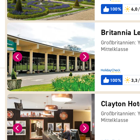
100%
6,0
/
Großbritannien: 
Mittelklasse
100%
3,3
/
Clayton Hot
Großbritannien: 
Mittelklasse