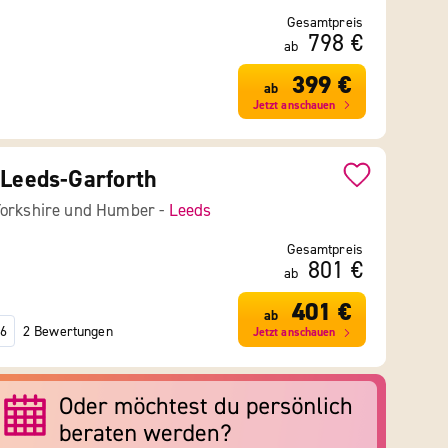
Gesamtpreis
798 €
ab
399 €
ab
Jetzt anschauen
 Leeds-Garforth
Yorkshire und Humber -
Leeds
Gesamtpreis
801 €
ab
401 €
ab
2 Bewertungen
6
Jetzt anschauen