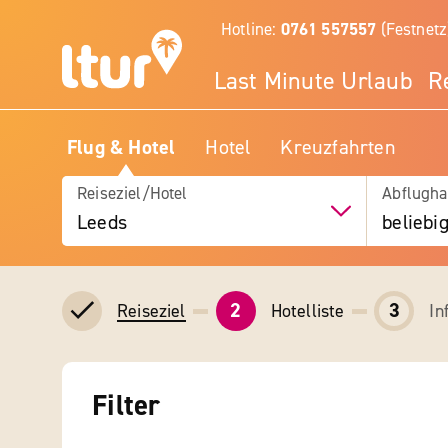
Hotline:
0761 557557
(Festnetz
Last Minute Urlaub
R
Flug & Hotel
Hotel
Kreuzfahrten
Reiseziel/Hotel
Abflugha
Leeds
beliebi
2
3
Hotelliste
In
Reiseziel
Filter