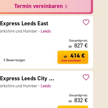
 Express Leeds East
Yorkshire und Humber -
Leeds
Gesamtpreis
827 €
ab
414 €
ab
5 Bewertungen
Jetzt anschauen
Holiday Inn Express Leeds City Centre
Yorkshire und Humber -
Leeds
Gesamtpreis
832 €
ab