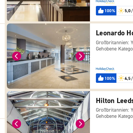
100%
5,0
/
Leonardo Ho
Großbritannien: 
Gehobene Katego
100%
4,5
/
Hilton Leed
Großbritannien: 
Gehobene Katego