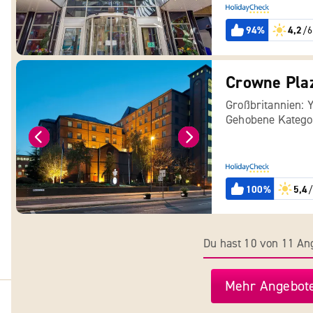
94%
4,2
/6
Crowne Pla
Großbritannien: 
Gehobene Katego
100%
5,4
/
Du hast 10 von 11 A
Mehr Angebote