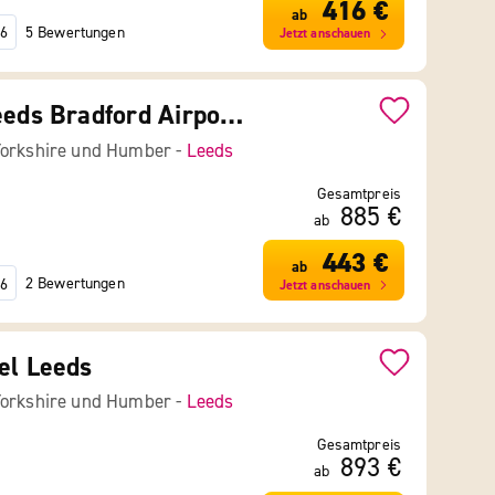
416 €
ab
5 Bewertungen
6
Jetzt anschauen
Britannia Leeds Bradford Airport Hotel & Spa
Yorkshire und Humber -
Leeds
Gesamtpreis
885 €
ab
443 €
ab
2 Bewertungen
6
Jetzt anschauen
el Leeds
Yorkshire und Humber -
Leeds
Gesamtpreis
893 €
ab