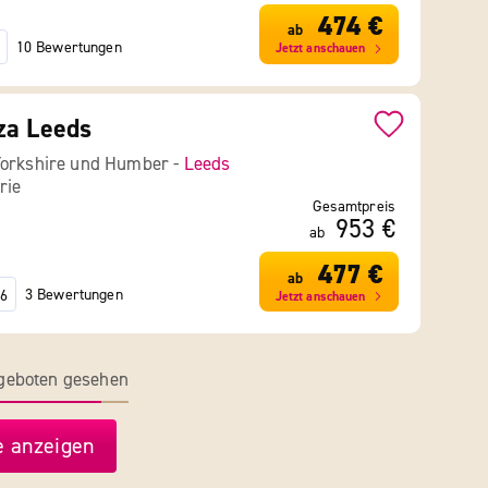
474 €
ab
10 Bewertungen
Jetzt anschauen
za Leeds
Yorkshire und Humber -
Leeds
rie
Gesamtpreis
953 €
ab
477 €
ab
3 Bewertungen
6
Jetzt anschauen
ngeboten gesehen
 anzeigen