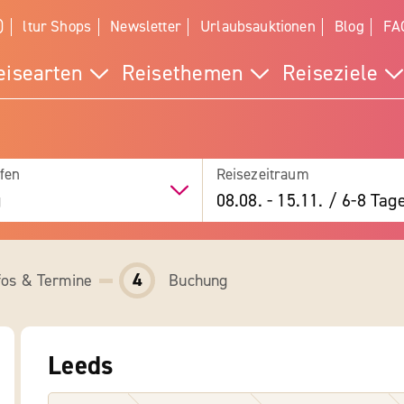
)
ltur Shops
Newsletter
Urlaubsauktionen
Blog
FA
eisearten
Reisethemen
Reiseziele
fen
Reisezeitraum
g
08.08.
-
15.11.
/
6-8 Tag
4
fos & Termine
Buchung
Leeds