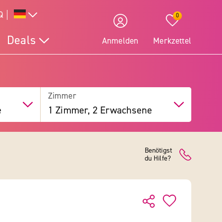
Q
0
Deals
Anmelden
Merkzettel
Zimmer
e
1 Zimmer, 2 Erwachsene
Benötigst
du Hilfe?