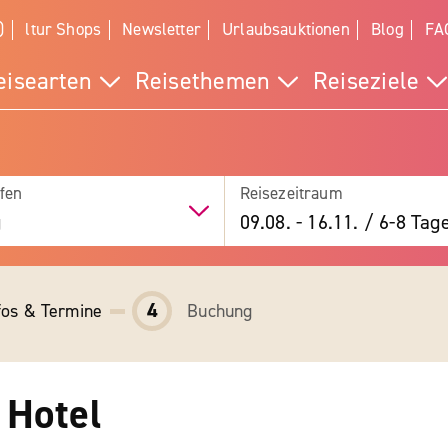
)
ltur Shops
Newsletter
Urlaubsauktionen
Blog
FA
eisearten
Reisethemen
Reiseziele
fen
Reisezeitraum
g
09.08.
-
16.11.
/
6-8 Tag
4
fos & Termine
Buchung
 Hotel