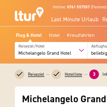
Hotline:
0761 557557
(Festnetz
Last Minute Urlaub
R
Flug & Hotel
Hotel
Kreuzfahrten
Reiseziel/Hotel
Abflugha
Michelangelo Grand Hotel
beliebi
3
In
Reiseziel
Hotelliste
Michelangelo Grand