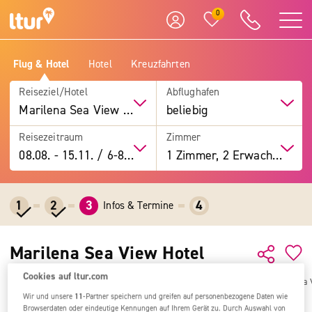
0
Flug & Hotel
Hotel
Kreuzfahrten
Reiseziel/Hotel
Abflughafen
Marilena Sea View Hotel
beliebig
Reisezeitraum
Zimmer
08.08.
-
15.11.
/
6-8 Tage
1 Zimmer, 2 Erwachsene
1
2
3
4
Infos & Termine
Marilena Sea View Hotel
Cookies auf ltur.com
Alle Ziele
Griechenland
Griechische Inseln
Korfu
Marilena Sea 
Wir und unsere
11
-Partner speichern und greifen auf personenbezogene Daten wie
Browserdaten oder eindeutige Kennungen auf Ihrem Gerät zu. Durch Auswahl von