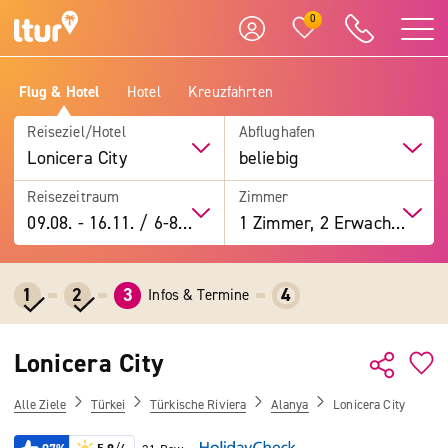
0
Flug & Hotel
Hotel
Kreuzfahrten
Reiseziel/Hotel
Abflughafen
Lonicera City
beliebig
Reisezeitraum
Zimmer
09.08.
-
16.11.
/
6-8 Tage
1 Zimmer, 2 Erwachsene
1
2
3
4
Infos & Termine
Lonicera City
Alle Ziele
Türkei
Türkische Riviera
Alanya
Lonicera City