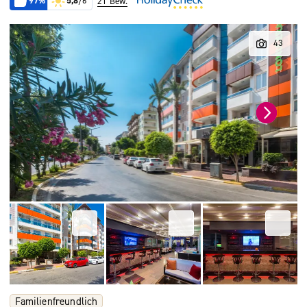
97%
5,8
/6
21 Bew.
Familienfreundlich