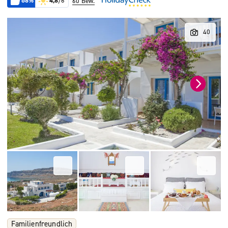
68%
4,8
/6
60 Bew.
Familienfreundlich