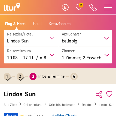
0
Flug & Hotel
Hotel
Kreuzfahrten
Reiseziel/Hotel
Abflughafen
Lindos Sun
beliebig
Reisezeitraum
Zimmer
10.08.
-
17.11.
/
6-8 Tage
1 Zimmer, 2 Erwachsene
1
2
3
4
Infos & Termine
Lindos Sun
Alle Ziele
Griechenland
Griechische Inseln
Rhodos
Lindos Sun