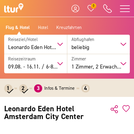
0
Flug & Hotel
Hotel
Kreuzfahrten
Reiseziel/Hotel
Abflughafen
Leonardo Eden Hotel Amsterdam City Center
beliebig
Reisezeitraum
Zimmer
09.08.
-
16.11.
/
6-8 Tage
1 Zimmer, 2 Erwachsene
1
2
3
4
Infos & Termine
Leonardo Eden Hotel
Amsterdam City Center