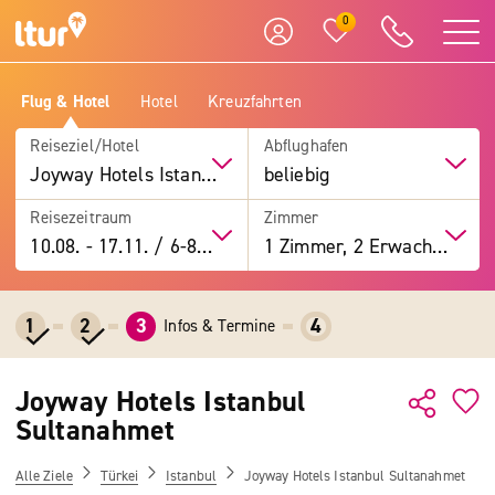
0
Flug & Hotel
Hotel
Kreuzfahrten
Reiseziel/Hotel
Abflughafen
Joyway Hotels Istanbul Sultanahmet
beliebig
Reisezeitraum
Zimmer
10.08.
-
17.11.
/
6-8 Tage
1 Zimmer, 2 Erwachsene
1
2
3
4
Infos & Termine
Joyway Hotels Istanbul
Sultanahmet
Alle Ziele
Türkei
Istanbul
Joyway Hotels Istanbul Sultanahmet