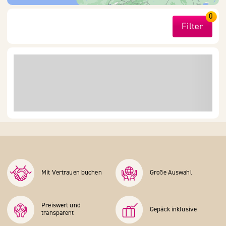
0
Filter
Mit Vertrauen buchen
Große Auswahl
Preiswert und
Gepäck inklusive
transparent