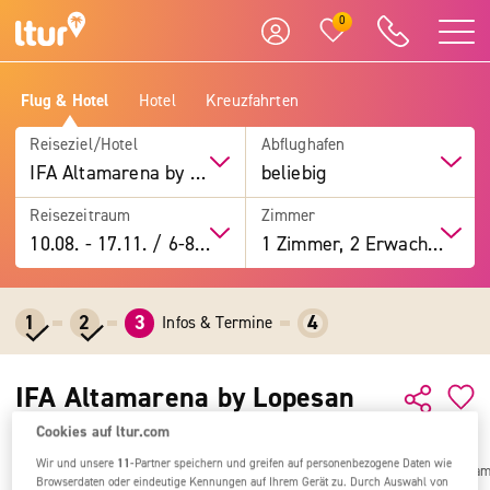
0
Flug & Hotel
Hotel
Kreuzfahrten
Reiseziel/Hotel
Abflughafen
IFA Altamarena by Lopesan Hotels
beliebig
Reisezeitraum
Zimmer
10.08.
-
17.11.
/
6-8 Tage
1 Zimmer, 2 Erwachsene
1
2
3
4
Infos & Termine
IFA Altamarena by Lopesan
Hotels
Cookies auf ltur.com
Wir und unsere
11
-Partner speichern und greifen auf personenbezogene Daten wie
Alle Ziele
Spanien
Kanaren
Fuerteventura
Jandia
IFA Altam
Browserdaten oder eindeutige Kennungen auf Ihrem Gerät zu. Durch Auswahl von