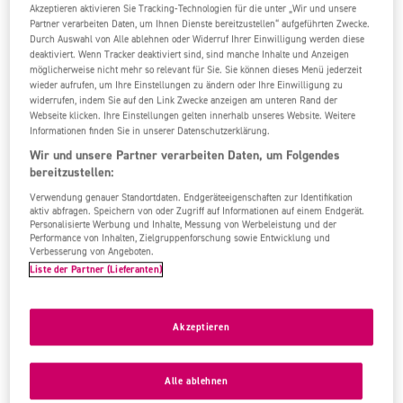
Akzeptieren aktivieren Sie Tracking-Technologien für die unter „Wir und unsere
Partner verarbeiten Daten, um Ihnen Dienste bereitzustellen“ aufgeführten Zwecke.
69%
4,2
/6
2734 Bew.
Durch Auswahl von Alle ablehnen oder Widerruf Ihrer Einwilligung werden diese
deaktiviert. Wenn Tracker deaktiviert sind, sind manche Inhalte und Anzeigen
möglicherweise nicht mehr so relevant für Sie. Sie können dieses Menü jederzeit
wieder aufrufen, um Ihre Einstellungen zu ändern oder Ihre Einwilligung zu
widerrufen, indem Sie auf den Link Zwecke anzeigen am unteren Rand der
Webseite klicken. Ihre Einstellungen gelten innerhalb unseres Website. Weitere
Informationen finden Sie in unserer Datenschutzerklärung.
Wir und unsere Partner verarbeiten Daten, um Folgendes
bereitzustellen:
Verwendung genauer Standortdaten. Endgeräteeigenschaften zur Identifikation
aktiv abfragen. Speichern von oder Zugriff auf Informationen auf einem Endgerät.
Personalisierte Werbung und Inhalte, Messung von Werbeleistung und der
Performance von Inhalten, Zielgruppenforschung sowie Entwicklung und
Verbesserung von Angeboten.
Liste der Partner (Lieferanten)
Akzeptieren
Alle ablehnen