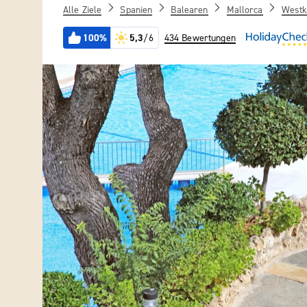
Alle Ziele
Spanien
Balearen
Mallorca
Westk
100%
5,3
/6
434 Bewertungen