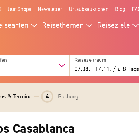
)
ltur Shops
Newsletter
Urlaubsauktionen
Blog
FA
eisearten
Reisethemen
Reiseziele
fen
Reisezeitraum
g
07.08.
-
14.11.
/
6-8 Tag
4
fos & Termine
Buchung
os Casablanca