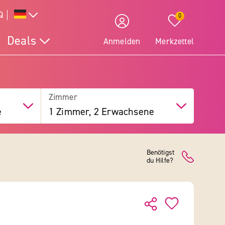
Q
0
Deals
Anmelden
Merkzettel
Zimmer
e
1 Zimmer, 2 Erwachsene
Benötigst
du Hilfe?