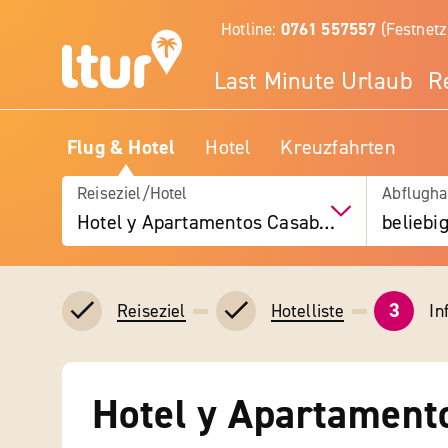
Hotline:
0761 557557
(Festnetz
Last Minute Urlaub
R
Flug & Hotel
Hotel
Kreuzfahrten
Reiseziel/Hotel
Abflugha
Hotel y Apartamentos Casablanca
beliebi
3
In
Reiseziel
Hotelliste
Hotel y Apartament