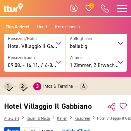
0
Flug & Hotel
Hotel
Kreuzfahrten
Reiseziel/Hotel
Abflughafen
Hotel Villaggio Il Gabbiano
beliebig
Reisezeitraum
Zimmer
09.08.
-
16.11.
/
6-8 Tage
1 Zimmer, 2 Erwachsene
1
2
3
4
Infos & Termine
Hotel Villaggio Il Gabbiano
Alle Ziele
Italien & Malta
Italien
Kalabrien
Hotel Villaggio Il Ga