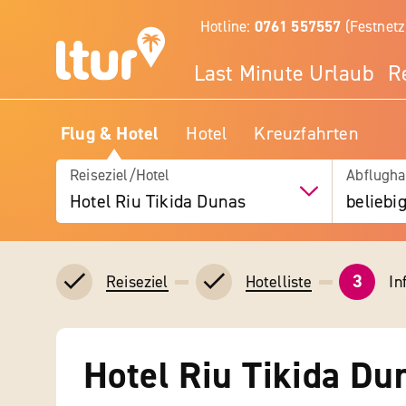
Hotline:
0761 557557
(Festnetz
Last Minute Urlaub
R
Flug & Hotel
Hotel
Kreuzfahrten
Reiseziel/Hotel
Abflugha
Hotel Riu Tikida Dunas
beliebi
3
In
Reiseziel
Hotelliste
Hotel Riu Tikida Du