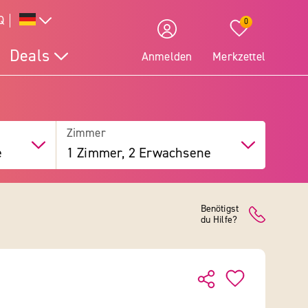
Q
0
Deals
Anmelden
Merkzettel
Zimmer
e
1 Zimmer, 2 Erwachsene
Benötigst
du Hilfe?