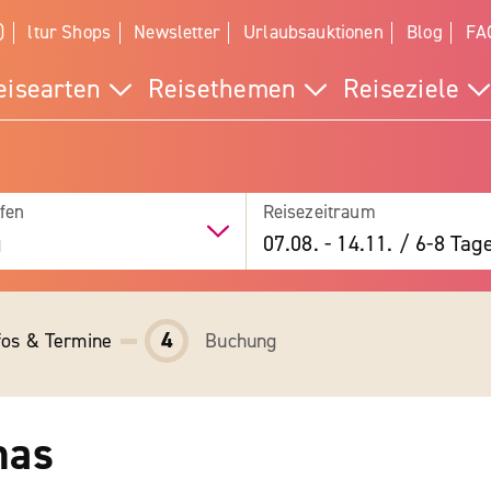
)
ltur Shops
Newsletter
Urlaubsauktionen
Blog
FA
eisearten
Reisethemen
Reiseziele
fen
Reisezeitraum
g
07.08.
-
14.11.
/
6-8 Tag
4
fos & Termine
Buchung
nas