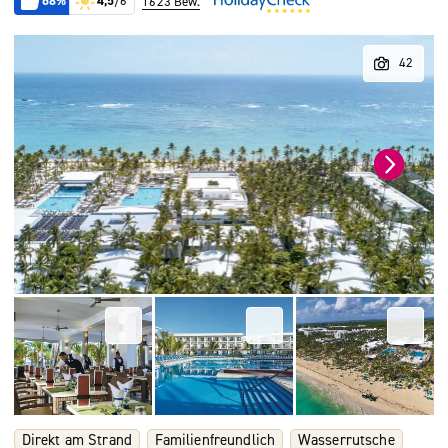
68%
4,5
/6
1623 Bew.
Direkt am Strand
Familienfreundlich
Wasserrutsche