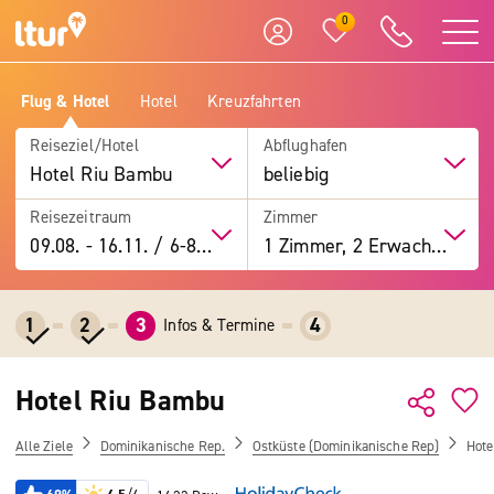
0
Flug & Hotel
Hotel
Kreuzfahrten
Reiseziel/Hotel
Abflughafen
Hotel Riu Bambu
beliebig
Reisezeitraum
Zimmer
09.08.
-
16.11.
/
6-8 Tage
1 Zimmer, 2 Erwachsene
1
2
3
4
Infos & Termine
Hotel Riu Bambu
Alle Ziele
Dominikanische Rep.
Ostküste (Dominikanische Rep)
Hote