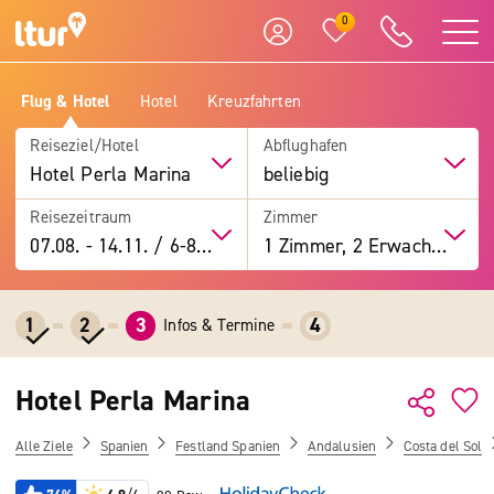
0
Flug & Hotel
Hotel
Kreuzfahrten
Reiseziel/Hotel
Abflughafen
Hotel Perla Marina
beliebig
Reisezeitraum
Zimmer
07.08.
-
14.11.
/
6-8 Tage
1 Zimmer, 2 Erwachsene
1
2
3
4
Infos & Termine
Hotel Perla Marina
Alle Ziele
Spanien
Festland Spanien
Andalusien
Costa del Sol