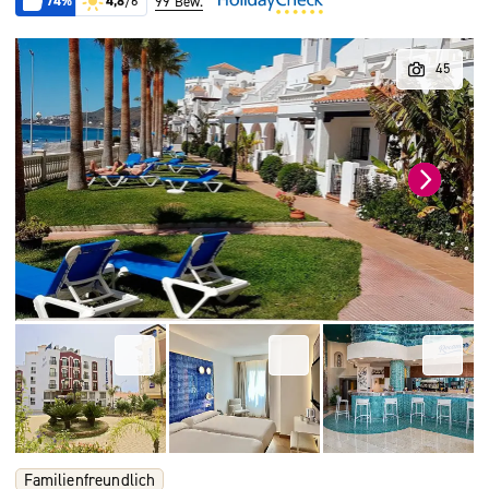
74%
4,8
/6
99 Bew.
Familienfreundlich