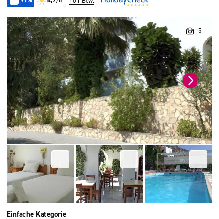
91%
4,7
/6
101 Bew.
Einfache Kategorie