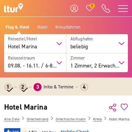
0
Flug & Hotel
Hotel
Kreuzfahrten
Reiseziel/Hotel
Abflughafen
Hotel Marina
beliebig
Reisezeitraum
Zimmer
09.08.
-
16.11.
/
6-8 Tage
1 Zimmer, 2 Erwachsene
1
2
3
4
Infos & Termine
Hotel Marina
Alle Ziele
Griechenland
Griechische Inseln
Kreta
Hotel Marina