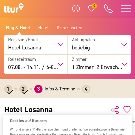
0
Flug & Hotel
Hotel
Kreuzfahrten
Reiseziel/Hotel
Abflughafen
Hotel Losanna
beliebig
Reisezeitraum
Zimmer
07.08.
-
14.11.
/
6-8 Tage
1 Zimmer, 2 Erwachsene
1
2
3
4
Infos & Termine
Hotel Losanna
Cookies auf ltur.com
Alle Ziele
Italien & Malta
Italien
Adriaküste (Italien)
Hotel Losa
Wir und unsere
11
-Partner speichern und greifen auf personenbezogene Daten wie
Browserdaten oder eindeutige Kennungen auf Ihrem Gerät zu. Durch Auswahl von