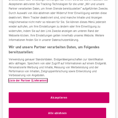
100%
6,0
/6
3 Bew.
Akzeptieren aktivieren Sie Tracking-Technologien für die unter „Wir und unsere
Partner verarbeiten Daten, um Ihnen Dienste bereitzustellen“ aufgeführten Zwecke.
Durch Auswahl von Alle ablehnen oder Widerruf Ihrer Einwilligung werden diese
deaktiviert. Wenn Tracker deaktiviert sind, sind manche Inhalte und Anzeigen
möglicherweise nicht mehr so relevant für Sie. Sie können dieses Menü jederzeit
wieder aufrufen, um Ihre Einstellungen zu ändern oder Ihre Einwilligung zu
widerrufen, indem Sie auf den Link Zwecke anzeigen am unteren Rand der
Webseite klicken. Ihre Einstellungen gelten innerhalb unseres Website. Weitere
Informationen finden Sie in unserer Datenschutzerklärung.
Wir und unsere Partner verarbeiten Daten, um Folgendes
bereitzustellen:
Verwendung genauer Standortdaten. Endgeräteeigenschaften zur Identifikation
aktiv abfragen. Speichern von oder Zugriff auf Informationen auf einem Endgerät.
Personalisierte Werbung und Inhalte, Messung von Werbeleistung und der
Performance von Inhalten, Zielgruppenforschung sowie Entwicklung und
Verbesserung von Angeboten.
Liste der Partner (Lieferanten)
Akzeptieren
Alle ablehnen
Familienfreundlich