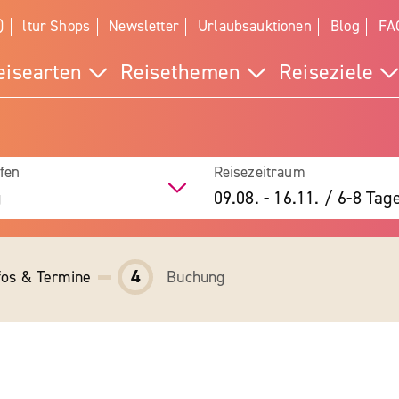
)
ltur Shops
Newsletter
Urlaubsauktionen
Blog
FA
eisearten
Reisethemen
Reiseziele
fen
Reisezeitraum
g
09.08.
-
16.11.
/
6-8 Tag
4
fos & Termine
Buchung