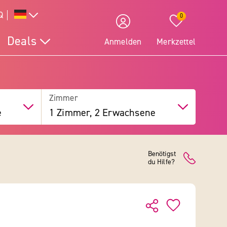
Q
0
Deals
Anmelden
Merkzettel
Zimmer
e
1 Zimmer, 2 Erwachsene
Benötigst
du Hilfe?