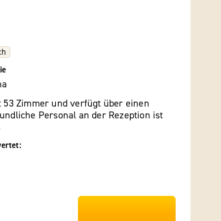
ch
ie
na
et 53 Zimmer und verfügt über einen
undliche Personal an der Rezeption ist
s
ertet:
***************