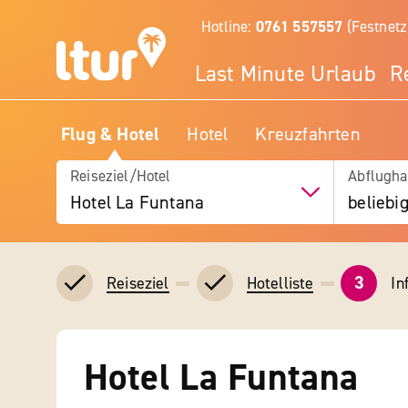
Hotline:
0761 557557
(Festnetz
Last Minute Urlaub
R
Flug & Hotel
Hotel
Kreuzfahrten
Reiseziel/Hotel
Abflugha
Hotel La Funtana
beliebi
3
In
Reiseziel
Hotelliste
Hotel La Funtana