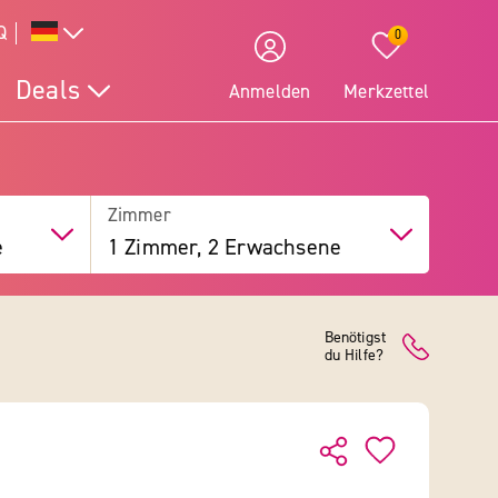
Q
0
Deals
Anmelden
Merkzettel
Zimmer
e
1 Zimmer, 2 Erwachsene
Benötigst
du Hilfe?