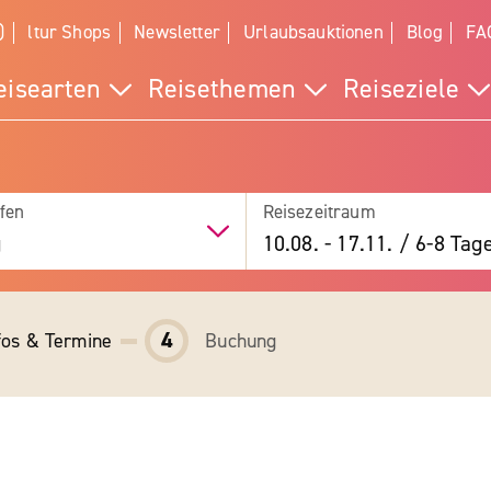
)
ltur Shops
Newsletter
Urlaubsauktionen
Blog
FA
eisearten
Reisethemen
Reiseziele
fen
Reisezeitraum
g
10.08.
-
17.11.
/
6-8 Tag
4
fos & Termine
Buchung