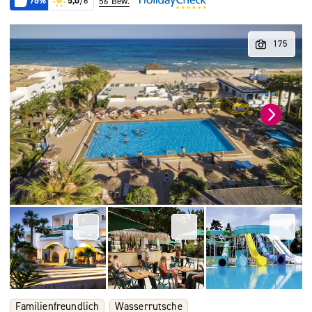
76%
5,0
/6
56 Bew.
Familienfreundlich
Wasserrutsche