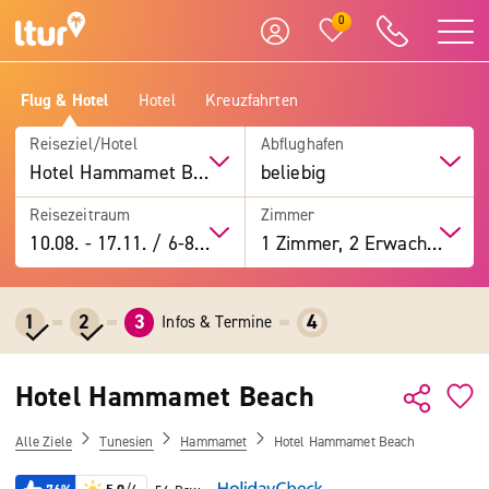
0
Flug & Hotel
Hotel
Kreuzfahrten
Reiseziel/Hotel
Abflughafen
Hotel Hammamet Beach
beliebig
Reisezeitraum
Zimmer
10.08.
-
17.11.
/
6-8 Tage
1 Zimmer, 2 Erwachsene
1
2
3
4
Infos & Termine
Hotel Hammamet Beach
Alle Ziele
Tunesien
Hammamet
Hotel Hammamet Beach