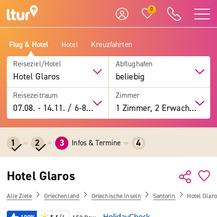
0
Flug & Hotel
Hotel
Kreuzfahrten
Reiseziel/Hotel
Abflughafen
Hotel Glaros
beliebig
Reisezeitraum
Zimmer
07.08.
-
14.11.
/
6-8 Tage
1 Zimmer, 2 Erwachsene
1
2
3
4
Infos & Termine
Hotel Glaros
Alle Ziele
Griechenland
Griechische Inseln
Santorin
Hotel Glar