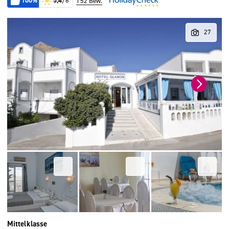
100%
5,4
/6
152 Bew.
Mittelklasse