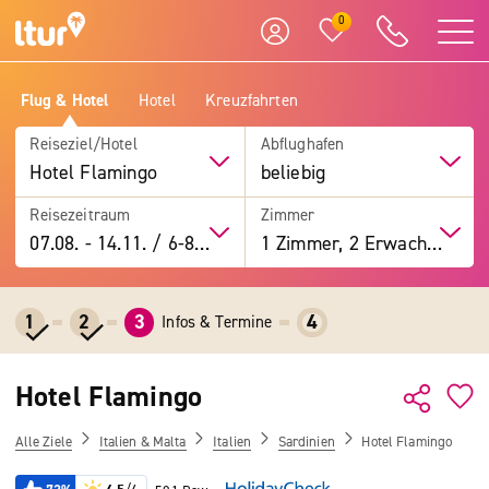
0
Flug & Hotel
Hotel
Kreuzfahrten
Reiseziel/Hotel
Abflughafen
Hotel Flamingo
beliebig
Reisezeitraum
Zimmer
07.08.
-
14.11.
/
6-8 Tage
1 Zimmer, 2 Erwachsene
1
2
3
4
Infos & Termine
Hotel Flamingo
Alle Ziele
Italien & Malta
Italien
Sardinien
Hotel Flamingo