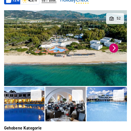
72%
4,5
/6
581 Bew.
Gehobene Kategorie