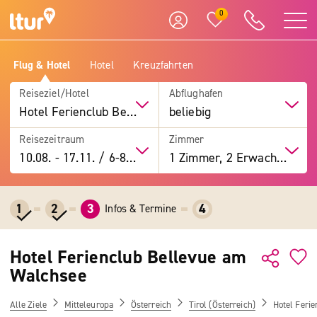
0
Flug & Hotel
Hotel
Kreuzfahrten
Reiseziel/Hotel
Abflughafen
Hotel Ferienclub Bellevue am Walchsee
beliebig
Reisezeitraum
Zimmer
10.08.
-
17.11.
/
6-8 Tage
1 Zimmer, 2 Erwachsene
1
2
3
4
Infos & Termine
Hotel Ferienclub Bellevue am
Walchsee
Alle Ziele
Mitteleuropa
Österreich
Tirol (Österreich)
Hotel Feri