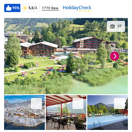
95%
5,5
/6
1770 Bew.