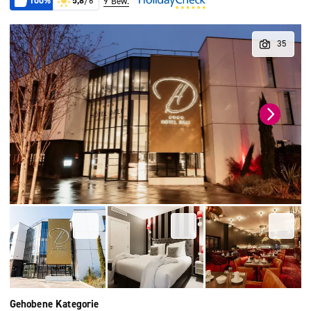
100%
5,8
/6
9 Bew.
Gehobene Kategorie