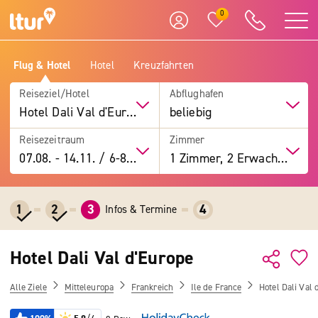
0
Flug & Hotel
Hotel
Kreuzfahrten
Reiseziel/Hotel
Abflughafen
Hotel Dali Val d'Europe
beliebig
Reisezeitraum
Zimmer
07.08.
-
14.11.
/
6-8 Tage
1 Zimmer, 2 Erwachsene
1
2
3
4
Infos & Termine
Hotel Dali Val d'Europe
Alle Ziele
Mitteleuropa
Frankreich
Ile de France
Hotel Dali Val 