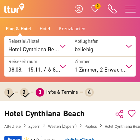
0
Flug & Hotel
Hotel
Kreuzfahrten
Reiseziel/Hotel
Abflughafen
Hotel Cynthiana Beach
beliebig
Reisezeitraum
Zimmer
08.08.
-
15.11.
/
6-8 Tage
1 Zimmer, 2 Erwachsene
1
2
3
4
Infos & Termine
Hotel Cynthiana Beach
Alle Ziele
Zypern
Westen (Zypern)
Paphos
Hotel Cynthiana Bea