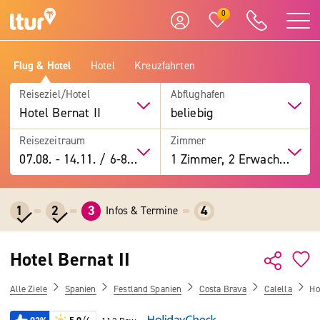
0
Flug & Hotel
Hotel
Kreuzfahrten
Reiseziel/Hotel
Abflughafen
Hotel Bernat II
beliebig
Reisezeitraum
Zimmer
07.08.
-
14.11.
/
6-8 Tage
1 Zimmer, 2 Erwachsene
1
2
3
4
Infos & Termine
Hotel Bernat II
Alle Ziele
Spanien
Festland Spanien
Costa Brava
Calella
Ho