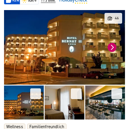
92%
5,0
/6
113 Bew.
Wellness
Familienfreundlich